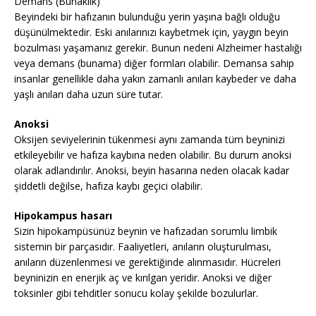
Demans (Bunaklık)
Beyindeki bir hafızanın bulunduğu yerin yaşına bağlı olduğu
düşünülmektedir. Eski anılarınızı kaybetmek için, yaygın beyin
bozulması yaşamanız gerekir. Bunun nedeni Alzheimer hastalığı
veya demans (bunama) diğer formları olabilir. Demansa sahip
insanlar genellikle daha yakın zamanlı anıları kaybeder ve daha
yaşlı anıları daha uzun süre tutar.
Anoksi
Oksijen seviyelerinin tükenmesi aynı zamanda tüm beyninizi
etkileyebilir ve hafıza kaybına neden olabilir. Bu durum anoksi
olarak adlandırılır. Anoksi, beyin hasarına neden olacak kadar
şiddetli değilse, hafıza kaybı geçici olabilir.
Hipokampus hasarı
Sizin hipokampüsünüz beynin ve hafızadan sorumlu limbik
sistemin bir parçasıdır. Faaliyetleri, anıların oluşturulması,
anıların düzenlenmesi ve gerektiğinde alınmasıdır. Hücreleri
beyninizin en enerjik aç ve kırılgan yeridir. Anoksi ve diğer
toksinler gibi tehditler sonucu kolay şekilde bozulurlar.