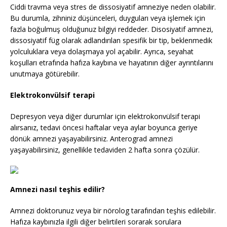
Ciddi travma veya stres de dissosiyatif amneziye neden olabilir.
Bu durumla, zihniniz düşünceleri, duyguları veya işlemek için
fazla boğulmuş olduğunuz bilgiyi reddeder. Disosiyatif amnezi,
dissosiyatif füg olarak adlandırılan spesifik bir tip, beklenmedik
yolculuklara veya dolaşmaya yol açabilir. Ayrıca, seyahat
koşulları etrafında hafıza kaybına ve hayatının diğer ayrıntılarını
unutmaya götürebilir.
Elektrokonvülsif terapi
Depresyon veya diğer durumlar için elektrokonvülsif terapi
alırsanız, tedavi öncesi haftalar veya aylar boyunca geriye
dönük amnezi yaşayabilirsiniz. Anterograd amnezi
yaşayabilirsiniz, genellikle tedaviden 2 hafta sonra çözülür.
Amnezi nasıl teşhis edilir?
Amnezi doktorunuz veya bir nörolog tarafından teşhis edilebilir.
Hafıza kaybınızla ilgili diğer belirtileri sorarak sorulara