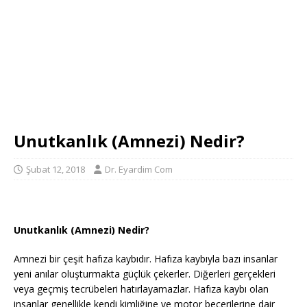
Unutkanlık (Amnezi) Nedir?
Şubat 12, 2018
Dr. Eyardim Com
Unutkanlık (Amnezi) Nedir?
Amnezi bir çeşit hafıza kaybıdır. Hafıza kaybıyla bazı insanlar
yeni anılar oluşturmakta güçlük çekerler. Diğerleri gerçekleri
veya geçmiş tecrübeleri hatırlayamazlar. Hafıza kaybı olan
insanlar genellikle kendi kimliğine ve motor becerilerine dair