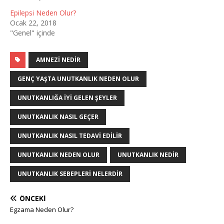
Epilepsi Neden Olur?
Ocak 22, 2018
"Genel" içinde
AMNEZI NEDIR
GENÇ YAŞTA UNUTKANLIK NEDEN OLUR
UNUTKANLIĞA IYI GELEN ŞEYLER
UNUTKANLIK NASIL GEÇER
UNUTKANLIK NASIL TEDAVI EDILIR
UNUTKANLIK NEDEN OLUR
UNUTKANLIK NEDIR
UNUTKANLIK SEBEPLERI NELERDIR
ÖNCEKI
Egzama Neden Olur?