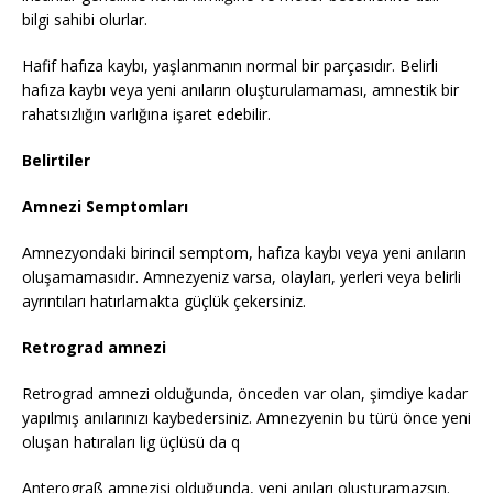
bilgi sahibi olurlar.
Hafif hafıza kaybı, yaşlanmanın normal bir parçasıdır. Belirli
hafıza kaybı veya yeni anıların oluşturulamaması, amnestik bir
rahatsızlığın varlığına işaret edebilir.
Belirtiler
Amnezi Semptomları
Amnezyondaki birincil semptom, hafıza kaybı veya yeni anıların
oluşamamasıdır. Amnezyeniz varsa, olayları, yerleri veya belirli
ayrıntıları hatırlamakta güçlük çekersiniz.
Retrograd amnezi
Retrograd amnezi olduğunda, önceden var olan, şimdiye kadar
yapılmış anılarınızı kaybedersiniz. Amnezyenin bu türü önce yeni
oluşan hatıraları lig üçlüsü da q
Anterograß amnezisi olduğunda, yeni anıları oluşturamazsın.