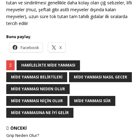
tutan ve sindirilmesi genellikle daha kolay olan çiğ sebzeler, lifli
meyveler (muz, şeftali gibi asitli meyveler dışında kalan
meyveler), uzun süre tok tutan tam tahıllı gıdalar ilk sıralarda
tercih edilir
Bunu paylaş:
Facebook
X
HAMILELIKTE MIDE YANMASI
MIDE YANMASI BELIRTILERI
MIDE YANMASI NASIL GECER
MIDE YANMASI NEDEN OLUR
MIDE YANMASI NIÇIN OLUR
MIDE YANMASI SÜR
MIDE YANMASINA NE IYI GELIR
ÖNCEKI
Grip Neden Olur?