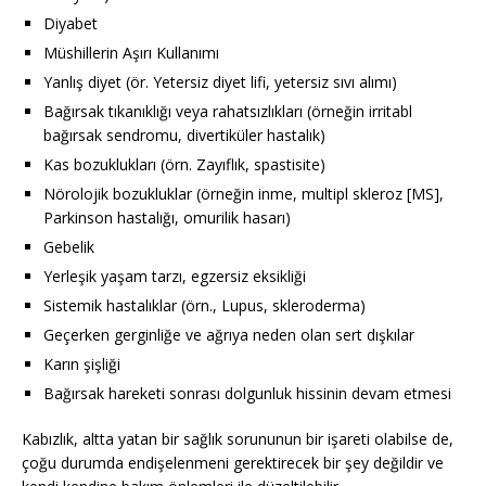
Diyabet
Müshillerin Aşırı Kullanımı
Yanlış diyet (ör. Yetersiz diyet lifi, yetersiz sıvı alımı)
Bağırsak tıkanıklığı veya rahatsızlıkları (örneğin irritabl
bağırsak sendromu, divertiküler hastalık)
Kas bozuklukları (örn. Zayıflık, spastisite)
Nörolojik bozukluklar (örneğin inme, multipl skleroz [MS],
Parkinson hastalığı, omurilik hasarı)
Gebelik
Yerleşik yaşam tarzı, egzersiz eksikliği
Sistemik hastalıklar (örn., Lupus, skleroderma)
Geçerken gerginliğe ve ağrıya neden olan sert dışkılar
Karın şişliği
Bağırsak hareketi sonrası dolgunluk hissinin devam etmesi
Kabızlık, altta yatan bir sağlık sorununun bir işareti olabilse de,
çoğu durumda endişelenmeni gerektirecek bir şey değildir ve