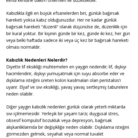
kendi kendine bakım önlemleri ile düzeltilebilir.
Kabızlıkla ilgili en büyük efsanelerden biri, günlük bağırsak
hareketi yoksa kabız olduğunuzdur. Her ne kadar günlük
bağırsak hareketi “düzenli” olarak düşünülse de, düzenlilik için
bir kural yoktur. Bir kişinin günde bir kez, günde iki kez, her gün
veya belki haftada sadece iki veya üç kez bir bağırsak hareketi
olması normaldir.
Kabızlık Nedenleri Nelerdir?
Diyette lif eksikliği muhtemelen en yaygın nedendir; lif, dışkıyı
hacimlendirir, dışkıyı yumuşatmak için suyu absorbe eder ve
dışkılama isteğini üreten kolon kasılmaları olan peristalsis’i
uyarır. Elyaf ve sıvı eksikliği, yavaş yavaş sertleşmiş taburelere
neden olabilir.
Diğer yaygın kabızlık nedenleri günlük olarak yeterli miktarda
sıvı içilmemesidir. Yerleşik bir yaşam tarzı; duygusal stres,
obsesif kompulsif bozukluk veya depresyon, bağırsak
alışkanlıklarında bir değişikliğe neden olabilir. Dışkılama isteğini
görmezden gelmek, seyahat veya normal tuvalet