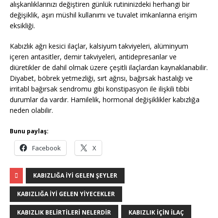
alışkanlıklarınızı değiştiren günlük rutininizdeki herhangi bir
değişiklik, aşırı müshil kullanımı ve tuvalet imkanlarına erişim
eksikliği.
Kabızlık ağrı kesici ilaçlar, kalsiyum takviyeleri, alüminyum
içeren antasitler, demir takviyeleri, antidepresanlar ve
diüretikler de dahil olmak üzere çeşitli ilaçlardan kaynaklanabilir.
Diyabet, böbrek yetmezliği, sırt ağrısı, bağırsak hastalığı ve
irritabl bağırsak sendromu gibi konstipasyon ile ilişkili tıbbi
durumlar da vardır. Hamilelik, hormonal değişiklikler kabızlığa
neden olabilir.
Bunu paylaş:
Facebook
X
KABIZLIĞA IYI GELEN ŞEYLER
KABIZLIĞA IYI GELEN YIYECEKLER
KABIZLIK BELIRTILERI NELERDIR
KABIZLIK IÇIN ILAÇ