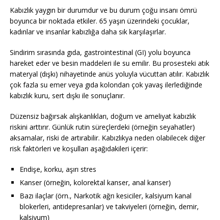
Kabızlık yaygın bir durumdur ve bu durum çoğu insanı ömrü
boyunca bir noktada etkiler. 65 yaşın üzerindeki çocuklar,
kadınlar ve insanlar kabızlığa daha sık karşılaşırlar.
Sindirim sırasında gıda, gastrointestinal (GI) yolu boyunca
hareket eder ve besin maddeleri ile su emilir. Bu prosesteki atık
materyal (dışkı) nihayetinde anüs yoluyla vücuttan atılır. Kabızlık
çok fazla su emer veya gıda kolondan çok yavaş ilerlediğinde
kabızlık kuru, sert dışkı ile sonuçlanır.
Düzensiz bağırsak alışkanlıkları, doğum ve ameliyat kabızlık
riskini arttırır. Günlük rutin süreçlerdeki (örneğin seyahatler)
aksamalar, riski de artırabilir. Kabızlıkya neden olabilecek diğer
risk faktörleri ve koşulları aşağıdakileri içerir:
Endişe, korku, aşırı stres
Kanser (örneğin, kolorektal kanser, anal kanser)
Bazı ilaçlar (örn., Narkotik ağrı kesiciler, kalsiyum kanal
blokerleri, antidepresanlar) ve takviyeleri (örneğin, demir,
kalsiyum)